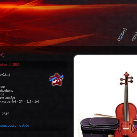
ος
udent II 1500
Αγγλίας)
ruce
ple/ebony
egs
και δοξάρι
 και σε 4/4 - 3/4 - 1/2 - 1/4
31€
προηγούμενη σελίδα