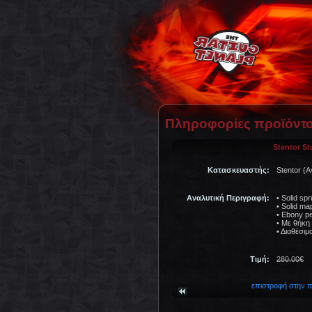
Πληροφορίες προϊόντ
Stentor St
Κατασκευαστής:
Stentor (
Αναλυτική Περιγραφή:
• Solid sp
• Solid ma
• Ebony p
• Με θήκη 
• Διαθέσιμο
Τιμή:
280.00€
2
επιστροφή στην 